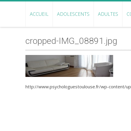
Cabinet libéral de psychologie à Toulouse
MARIE RICARD-BARTHET
ACCUEIL
ADOLESCENTS
ADULTES
C
cropped-IMG_08891.jpg
http://www.psychologuestoulouse.fr/wp-content/