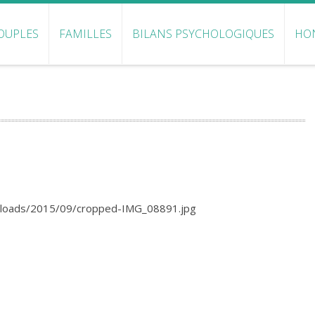
, PSYCHOLOGUE CLINICIENNE
OUPLES
FAMILLES
BILANS PSYCHOLOGIQUES
HO
uploads/2015/09/cropped-IMG_08891.jpg