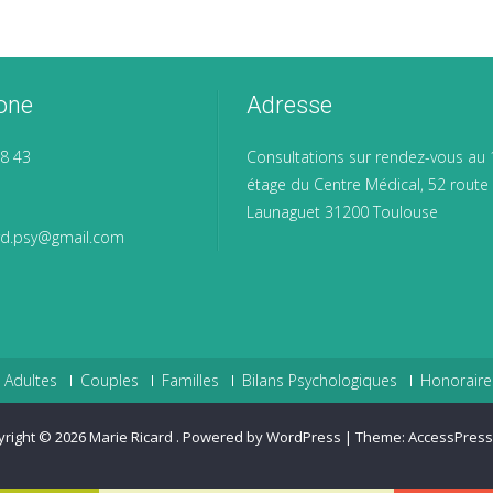
one
Adresse
58 43
Consultations sur rendez-vous au 
étage du Centre Médical, 52 route
Launaguet 31200 Toulouse
ard.psy@gmail.com
Adultes
Couples
Familles
Bilans Psychologiques
Honoraire
yright © 2026
Marie Ricard
.
Powered by WordPress
|
Theme:
AccessPress