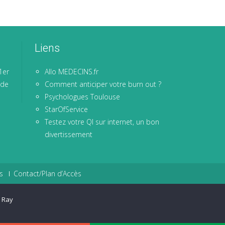
Liens
1er
Allo MEDECINS.fr
 de
Comment anticiper votre burn out ?
Psychologues Toulouse
StarOfService
Testez votre QI sur internet, un bon
divertissement
s
Contact/Plan d’Accès
 Ray